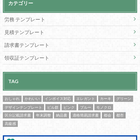
カテゴリー
労務 テンプレート
見積テンプレート
請求書テンプレート
領収証テンプレート
TAG
おしゃれ
かわいい
インボイス対応
エレガント
カーキ
グリーン
デザインテンプレート
ビル群
ピンク
ブルー
モノクロ
区分記載請求書
年末調整
納品書
適格簡易請求書
都会
都市
高級感