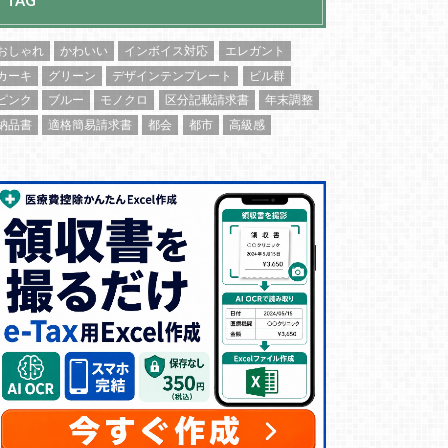
TAG
おしゃれ
かわいい
インボイス対応
エレガント
カーキ
グリーン
デザインテンプレート
ビル群
ピンク
ブルー
モノクロ
区分記載請求書
年末調整
納品書
適格簡易請求書
都会
都市
高級感