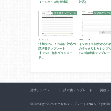
（インボイス制度対応）
対応）
請求書テンプレート
請求書テンプ
2022.6.11
2017.7.29
消費税8%・10%混在対応の
インボイス制度対応の
請求書テンプレート
のすっきりしたシンプ
【Excel・無料ダウンロー
Excel請求書テンプレー
ド…
見積テンプレート
請求書テンプレート
労務 
©Copyright2026
エクセルテンプレート.com
.All Rights R