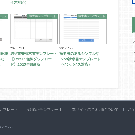
イス対応）
レート
請求書テンプレート
請求書テンプレート
2025.7.31
2017.7.29
明細欄
納品書兼請求書テンプレート
摘要欄のあるシンプルな
ルな
【Excel・無料ダウンロー
Excel請求書テンプレート
…
ド】2025年最新版
（インボイス対応）
テンプレート
領収証テンプレート
本サイトのご利用について
お
eserved.