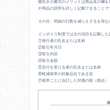
横向きの書式のメリットは商品名の欄を
や商品の説明を詳しく記載できることで
その分、明細の行数を減らさざるを得な
インボイス制度では次の項目を記載した
①発行者の氏名または名称
②取引年月日
③取引内容
④取引金額
⑤交付を受ける者の氏名または名称
⑥軽減税率の対象品目である旨
⑦税率ごとに合計した対価の額（税込）