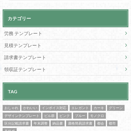
カテゴリー
労務 テンプレート
見積テンプレート
請求書テンプレート
領収証テンプレート
TAG
おしゃれ
かわいい
インボイス対応
エレガント
カーキ
グリーン
デザインテンプレート
ビル群
ピンク
ブルー
モノクロ
区分記載請求書
年末調整
納品書
適格簡易請求書
都会
都市