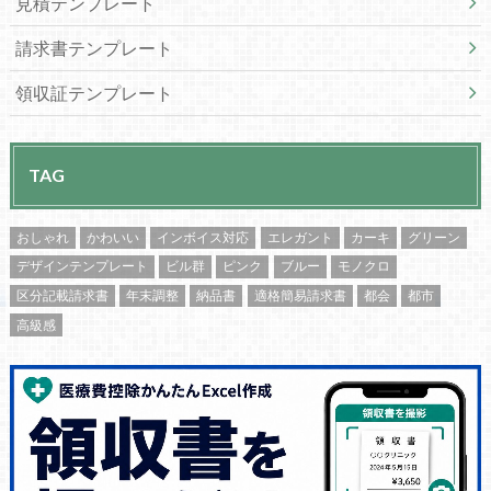
見積テンプレート
請求書テンプレート
領収証テンプレート
TAG
おしゃれ
かわいい
インボイス対応
エレガント
カーキ
グリーン
デザインテンプレート
ビル群
ピンク
ブルー
モノクロ
区分記載請求書
年末調整
納品書
適格簡易請求書
都会
都市
高級感