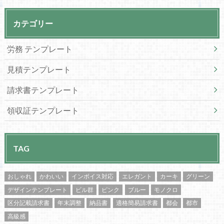
カテゴリー
労務 テンプレート
見積テンプレート
請求書テンプレート
領収証テンプレート
TAG
おしゃれ
かわいい
インボイス対応
エレガント
カーキ
グリーン
デザインテンプレート
ビル群
ピンク
ブルー
モノクロ
区分記載請求書
年末調整
納品書
適格簡易請求書
都会
都市
高級感